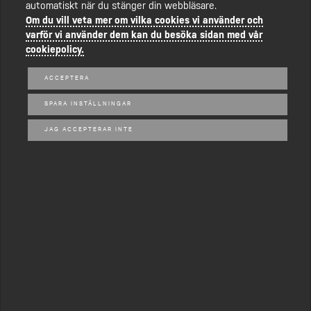
automatiskt när du stänger din webbläsare.
Om du vill veta mer om vilka cookies vi använder och
varför vi använder dem kan du besöka sidan med vår
cookiepolicy.
ACCEPTERA
SPARA INSTÄLLNINGAR
JAG ACCEPTERAR INTE