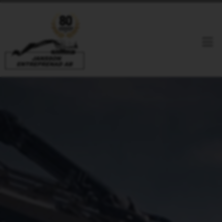
Ring Oss
E-Post
Facebook
Youtube
Linkedin
HEM
TJÄNSTER
RIVNING
REFERENSER
TUNGRIVNING
PRESS
LÄTTRIVNING
OM OSS