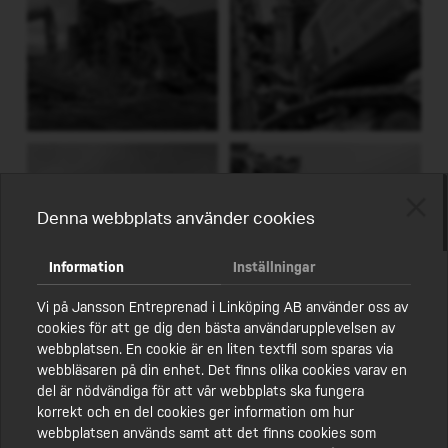
SANERING
MALMSKOGEN ÅTERVINNING
KONTAKT
MARKSANERING
FAKTURAINFORMATION
DEMONTERING
ENGAGEMANG
SCHAKTNING
KMA
SPONTNING
HÅLLBARHET
Denna webbplats använder cookies
FRÄSNING
JOBBA HOS OSS
BRANDSANERING
BLI VÅR PARTNER
Information
Inställningar
SPECIALTRANSPORTER
POLICY
Vi på Jansson Entreprenad i Linköping AB använder oss av
cookies för att ge dig den bästa användarupplevelsen av
ÅTERBRUK
webbplatsen. En cookie är en liten textfil som sparas via
webbläsaren på din enhet. Det finns olika cookies varav en
del är nödvändiga för att vår webbplats ska fungera
korrekt och en del cookies ger information om hur
webbplatsen används samt att det finns cookies som