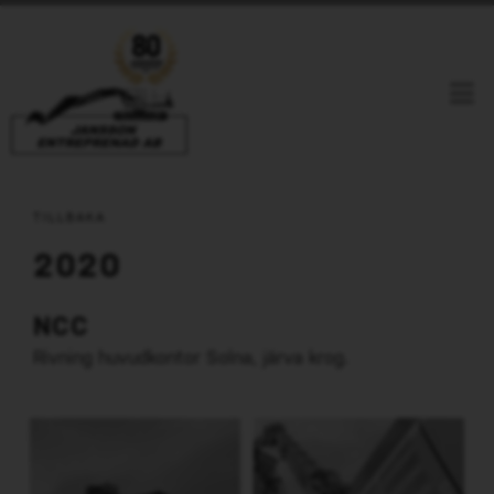
Jansson Entreprenad i Linköping
Våra Referenser
Ring Oss
E-Post
TILLBAKA
Facebook
Youtube
Linkedin
2020
HEM
NCC
TJÄNSTER
Rivning huvudkontor Solna, järva krog.
RIVNING
REFERENSER
TUNGRIVNING
PRESS
LÄTTRIVNING
OM OSS