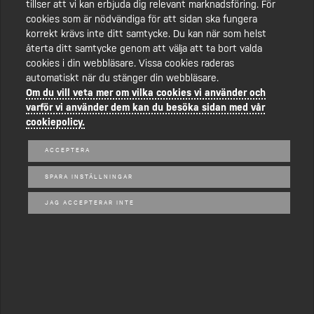
tillser att vi kan erbjuda dig relevant marknadsföring. För
cookies som är nödvändiga för att sidan ska fungera
korrekt krävs inte ditt samtycke. Du kan när som helst
återta ditt samtycke genom att välja att ta bort valda
cookies i din webbläsare. Vissa cookies raderas
automatiskt när du stänger din webbläsare.
Om du vill veta mer om vilka cookies vi använder och
varför vi använder dem kan du besöka sidan med vår
cookiepolicy.
ACCEPTERA
Följ oss på Facebook
SPARA INSTÄLLNINGAR
@Janssonentreprenad
JAG ACCEPTERAR INTE