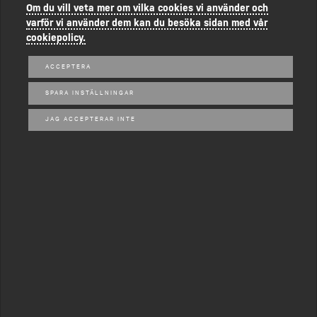
Om du vill veta mer om vilka cookies vi använder och
varför vi använder dem kan du besöka sidan med vår
cookiepolicy.
ACCEPTERA
SPARA INSTÄLLNINGAR
JAG ACCEPTERAR INTE