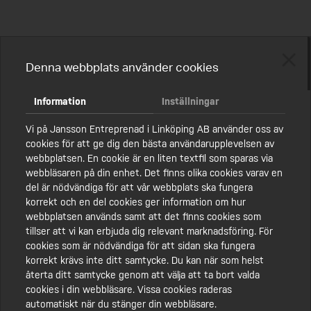
SANERING
MALMSKOGEN ÅTERVINNING
KONTAKT
MARKSANERING
FAKTURAINFORMATION
Följ oss på Facebook
Denna webbplats använder cookies
DEMONTERING
ENGAGEMANG
@Janssonentreprenad
SCHAKTNING
KMA
Information
Inställningar
SPONTNING
HÅLLBARHET
Vi på Jansson Entreprenad i Linköping AB använder oss av
cookies för att ge dig den bästa användarupplevelsen av
FRÄSNING
JOBBA HOS OSS
webbplatsen. En cookie är en liten textfil som sparas via
webbläsaren på din enhet. Det finns olika cookies varav en
BRANDSANERING
BLI VÅR PARTNER
del är nödvändiga för att vår webbplats ska fungera
korrekt och en del cookies ger information om hur
SPECIALTRANSPORTER
POLICY
webbplatsen används samt att det finns cookies som
tillser att vi kan erbjuda dig relevant marknadsföring. För
ÅTERBRUK
cookies som är nödvändiga för att sidan ska fungera
korrekt krävs inte ditt samtycke. Du kan när som helst
återta ditt samtycke genom att välja att ta bort valda
cookies i din webbläsare. Vissa cookies raderas
automatiskt när du stänger din webbläsare.