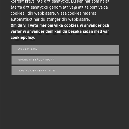
korrekt krävs inte ditt samtycke. Du kan när som helst
Varför ska jag välja Jansson Entreprenad AB för
återta ditt samtycke genom att välja att ta bort valda
marksanering i Södertälje?
cookies i din webbläsare. Vissa cookies raderas
automatiskt när du stänger din webbläsare.
Vilka metoder använder ni för marksanering?
Om du vill veta mer om vilka cookies vi använder och
varför vi använder dem kan du besöka sidan med vår
cookiepolicy.
Vad kostar en marksanering?
ACCEPTERA
Utför ni även andra tjänster utöver marksanering?
SPARA INSTÄLLNINGAR
JAG ACCEPTERAR INTE
Följ oss på Facebook
@Janssonentreprenad