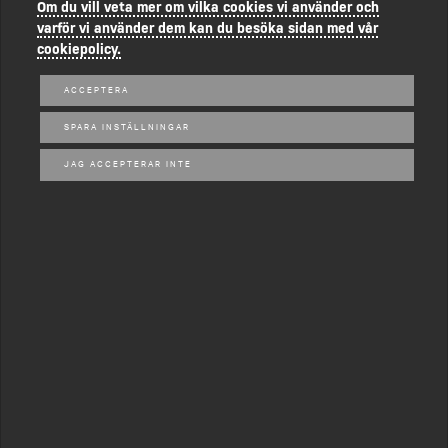
Om du vill veta mer om vilka cookies vi använder och
varför vi använder dem kan du besöka sidan med vår
cookiepolicy.
ACCEPTERA
SPARA INSTÄLLNINGAR
JAG ACCEPTERAR INTE