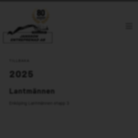
Jansson Entreprenad i Linköping
Våra Referenser
Ring Oss
E-Post
TILLBAKA
Facebook
Youtube
Linkedin
2025
HEM
Lantmännen
TJÄNSTER
Enköping Lantmännen etapp 3
RIVNING
REFERENSER
TUNGRIVNING
PRESS
LÄTTRIVNING
OM OSS