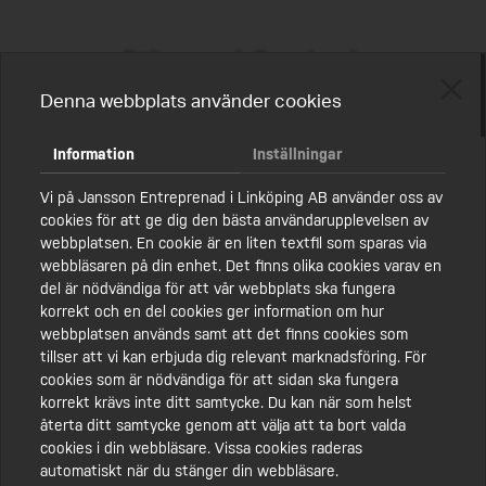
SANERING
MALMSKOGEN ÅTERVINNING
KONTAKT
Följ oss på Facebook
MARKSANERING
FAKTURAINFORMATION
@Janssonentreprenad
Denna webbplats använder cookies
DEMONTERING
ENGAGEMANG
SCHAKTNING
KMA
Information
Inställningar
SPONTNING
HÅLLBARHET
Vi på Jansson Entreprenad i Linköping AB använder oss av
cookies för att ge dig den bästa användarupplevelsen av
FRÄSNING
JOBBA HOS OSS
webbplatsen. En cookie är en liten textfil som sparas via
webbläsaren på din enhet. Det finns olika cookies varav en
BRANDSANERING
BLI VÅR PARTNER
del är nödvändiga för att vår webbplats ska fungera
korrekt och en del cookies ger information om hur
SPECIALTRANSPORTER
POLICY
webbplatsen används samt att det finns cookies som
tillser att vi kan erbjuda dig relevant marknadsföring. För
ÅTERBRUK
cookies som är nödvändiga för att sidan ska fungera
korrekt krävs inte ditt samtycke. Du kan när som helst
återta ditt samtycke genom att välja att ta bort valda
cookies i din webbläsare. Vissa cookies raderas
automatiskt när du stänger din webbläsare.