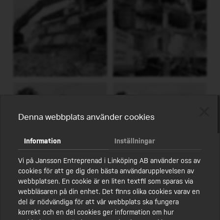
SANERING
MALMSKOGEN ÅTERVINNING
KONTAKT
MARKSANERING
FAKTURAINFORMATION
DEMONTERING
ENGAGEMANG
SCHAKTNING
KMA
SPONTNING
HÅLLBARHET
FRÄSNING
JOBBA HOS OSS
Denna webbplats använder cookies
BRANDSANERING
BLI VÅR PARTNER
Information
Inställningar
SPECIALTRANSPORTER
POLICY
Vi på Jansson Entreprenad i Linköping AB använder oss av
ÅTERBRUK
cookies för att ge dig den bästa användarupplevelsen av
webbplatsen. En cookie är en liten textfil som sparas via
webbläsaren på din enhet. Det finns olika cookies varav en
del är nödvändiga för att vår webbplats ska fungera
korrekt och en del cookies ger information om hur