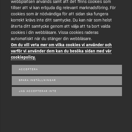
webbplatsen används samt att det finns cookies som
tillser att vi kan erbjuda dig relevant marknadsföring. För
cookies som är nödvändiga för att sidan ska fungera
korrekt krävs inte ditt samtycke. Du kan när som helst
återta ditt samtycke genom att välja att ta bort valda
cookies i din webbläsare. Vissa cookies raderas
automatiskt när du stänger din webbläsare.
Om du vill veta mer om vilka cookies vi använder och
varför vi använder dem kan du besöka sidan med vår
VISA MER
cookiepolicy.
ACCEPTERA
SPARA INSTÄLLNINGAR
JAG ACCEPTERAR INTE
Följ oss på Facebook
@Janssonentreprenad